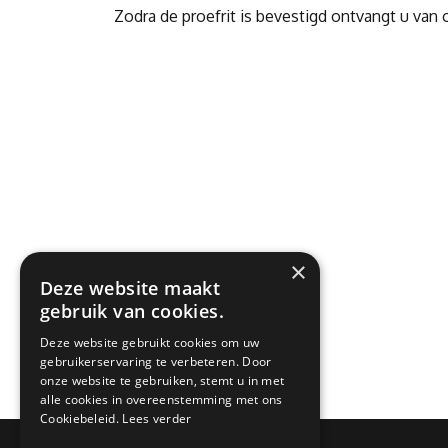
Zodra de proefrit is bevestigd ontvangt u van 
×
Deze website maakt
gebruik van cookies.
Deze website gebruikt cookies om uw
gebruikerservaring te verbeteren. Door
onze website te gebruiken, stemt u in met
alle cookies in overeenstemming met ons
Cookiebeleid.
Lees verder