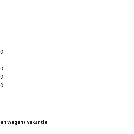
00
00
00
00
oten wegens vakantie.