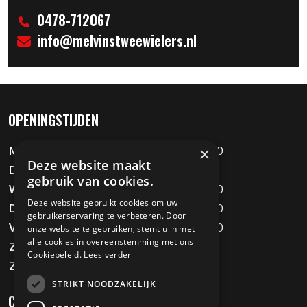
0478-712067
info@melvinstweewielers.nl
OPENINGSTIJDEN
×
Maandag
09:00 - 12:00 / 13:00 - 18:00
Deze website maakt
Dinsdag
Gesloten
gebruik van cookies.
Woensdag
09:00 - 12:00 / 13:00 - 18:00
Deze website gebruikt cookies om uw
Donderdag
09:00 - 12:00 / 13:00 - 18:00
gebruikerservaring te verbeteren. Door
Vrijdag
09:00 - 12:00 / 13:00 - 18:00
onze website te gebruiken, stemt u in met
alle cookies in overeenstemming met ons
Zaterdag
09:00 - 16:00
Cookiebeleid.
Lees verder
Zondag
Gesloten
STRIKT NOODZAKELIJK
CONTACT