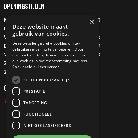
OPENINGSTIJDEN
×
Maandag
09:00 - 12:00 / 13:00 - 18:00
Deze website maakt
Dinsdag
Gesloten
gebruik van cookies.
Woensdag
09:00 - 12:00 / 13:00 - 18:00
Deze website gebruikt cookies om uw
Donderdag
09:00 - 12:00 / 13:00 - 18:00
gebruikerservaring te verbeteren. Door
Vrijdag
09:00 - 12:00 / 13:00 - 18:00
onze website te gebruiken, stemt u in met
alle cookies in overeenstemming met ons
Zaterdag
09:00 - 16:00
Cookiebeleid.
Lees verder
Zondag
Gesloten
STRIKT NOODZAKELIJK
CONTACT
PRESTATIE
info@melvinstweewielers.nl
TARGETING
0478-712067
FUNCTIONEEL
Stationsweg 197
NIET-GECLASSIFICEERD
5807 AB Oostrum