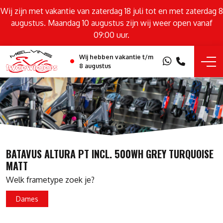
Wij zijn met vakantie van zaterdag 18 juli tot en met zaterdag 8
augustus. Maandag 10 augustus zijn wij weer open vanaf
09:00 uur.
Wij hebben vakantie t/m
8 augustus
BATAVUS ALTURA PT INCL. 500WH GREY TURQUOISE
MATT
Welk frametype zoek je?
Dames