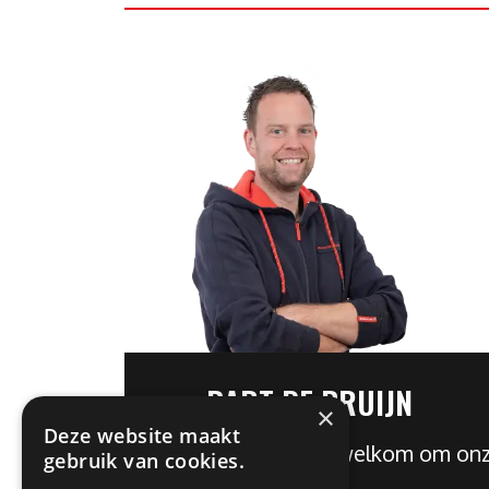
BART DE BRUIJN
×
Deze website maakt
Je bent altijd welkom om o
gebruik van cookies.