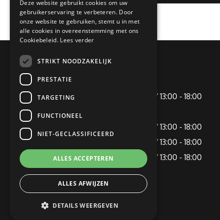
Deze website gebruikt cookies om uw
gebruikerservaring te verbeteren. Door
onze website te gebruiken, stemt u in met
alle cookies in overeenstemming met ons
Cookiebeleid.
Lees verder
STRIKT NOODZAKELIJK
OPENINGSTIJDEN
PRESTATIE
Maandag
09:00 - 12:00 / 13:00 - 18:00
TARGETING
Dinsdag
Gesloten
FUNCTIONEEL
Woensdag
09:00 - 12:00 / 13:00 - 18:00
NIET-GECLASSIFICEERD
Donderdag
09:00 - 12:00 / 13:00 - 18:00
Vrijdag
09:00 - 12:00 / 13:00 - 18:00
ALLES ACCEPTEREN
Zaterdag
09:00 - 16:00
ALLES AFWIJZEN
Zondag
Gesloten
DETAILS WEERGEVEN