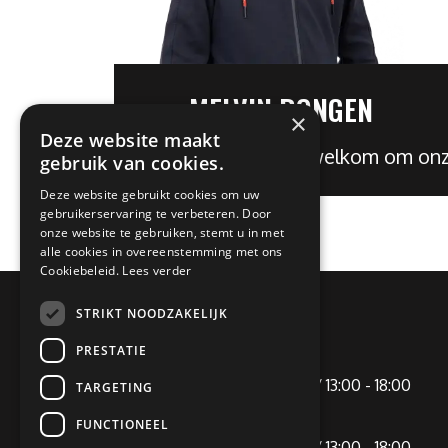
MELVIN RONGEN
×
Deze website maakt
Je bent altijd welkom om o
gebruik van cookies.
Deze website gebruikt cookies om uw
gebruikerservaring te verbeteren. Door
onze website te gebruiken, stemt u in met
alle cookies in overeenstemming met ons
Cookiebeleid.
Lees verder
STRIKT NOODZAKELIJK
OPENINGSTIJDEN
PRESTATIE
Maandag
09:00 - 12:00 / 13:00 - 18:00
TARGETING
Dinsdag
Gesloten
FUNCTIONEEL
Woensdag
09:00 - 12:00 / 13:00 - 18:00