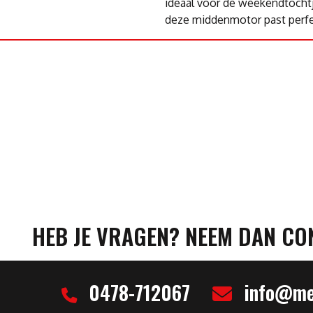
ideaal voor de weekendtochtj
deze middenmotor past perfec
HEB JE VRAGEN? NEEM DAN CO
0478-712067
info@mel