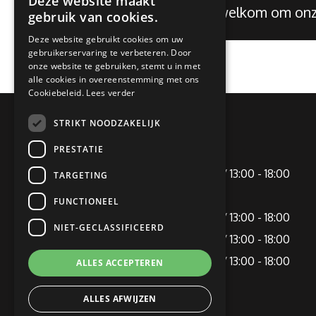
Deze website maakt
Je bent altijd welkom om o
gebruik van cookies.
Deze website gebruikt cookies om uw
gebruikerservaring te verbeteren. Door
onze website te gebruiken, stemt u in met
alle cookies in overeenstemming met ons
Cookiebeleid.
Lees verder
STRIKT NOODZAKELIJK
OPENINGSTIJDEN
PRESTATIE
Maandag
09:00 - 12:00 / 13:00 - 18:00
TARGETING
Dinsdag
Gesloten
FUNCTIONEEL
Woensdag
09:00 - 12:00 / 13:00 - 18:00
NIET-GECLASSIFICEERD
Donderdag
09:00 - 12:00 / 13:00 - 18:00
Vrijdag
09:00 - 12:00 / 13:00 - 18:00
ALLES ACCEPTEREN
Zaterdag
09:00 - 16:00
ALLES AFWIJZEN
Zondag
Gesloten