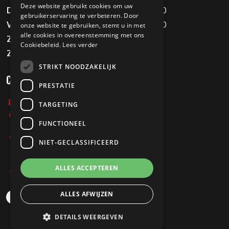
Deze website gebruikt cookies om uw
Donderdag
09:00 - 12:00 / 13:00 - 18:00
gebruikerservaring te verbeteren. Door
Vrijdag
09:00 - 12:00 / 13:00 - 18:00
onze website te gebruiken, stemt u in met
alle cookies in overeenstemming met ons
Zaterdag
09:00 - 16:00
Cookiebeleid.
Lees verder
Zondag
Gesloten
STRIKT NOODZAKELIJK
CONTACT
PRESTATIE
info@melvinstweewielers.nl
TARGETING
0478-712067
FUNCTIONEEL
Stationsweg 197
NIET-GECLASSIFICEERD
5807 AB Oostrum
ALLES ACCEPTEREN
Privacy Policy
ALLES AFWIJZEN
DETAILS WEERGEVEN