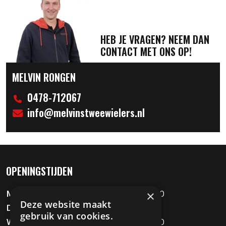
HEB JE VRAGEN? NEEM DAN
CONTACT MET ONS OP!
MELVIN RONGEN
0478-712067
info@melvinstweewielers.nl
OPENINGSTIJDEN
×
Maandag
09:00 - 12:00 / 13:00 - 18:00
Deze website maakt
Dinsdag
Gesloten
gebruik van cookies.
Woensdag
09:00 - 12:00 / 13:00 - 18:00