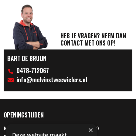
HEB JE VRAGEN? NEEM DAN
CONTACT MET ONS OP!
BART DE BRUIJN
0478-712067
info@melvinstweewielers.nl
OPENINGSTIJDEN
×
Maandag
09:00 - 12:00 / 13:00 - 18:00
Deze website maakt