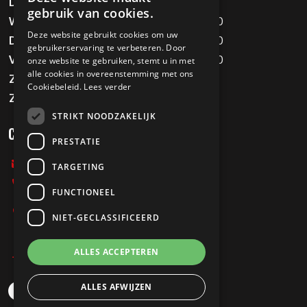
Dinsdag
Gesloten
gebruik van cookies.
Woensdag
09:00 - 12:00 / 13:00 - 18:00
Deze website gebruikt cookies om uw
Donderdag
09:00 - 12:00 / 13:00 - 18:00
gebruikerservaring te verbeteren. Door
Vrijdag
09:00 - 12:00 / 13:00 - 18:00
onze website te gebruiken, stemt u in met
alle cookies in overeenstemming met ons
Zaterdag
09:00 - 16:00
Cookiebeleid.
Lees verder
Zondag
Gesloten
STRIKT NOODZAKELIJK
CONTACT
PRESTATIE
info@melvinstweewielers.nl
TARGETING
0478-712067
FUNCTIONEEL
Stationsweg 197
NIET-GECLASSIFICEERD
5807 AB Oostrum
ALLES ACCEPTEREN
Privacy Policy
ALLES AFWIJZEN