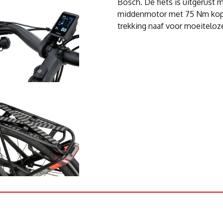
Bosch. De fiets is uitgerus
middenmotor met 75 Nm koppe
trekking naaf voor moeiteloze