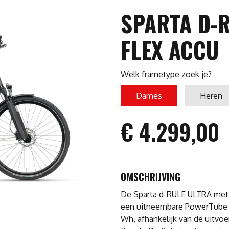
SPARTA D-R
FLEX ACCU
Welk frametype zoek je?
Dames
Heren
€ 4.299,00
OMSCHRIJVING
De Sparta d-RULE ULTRA met B
een uitneembare PowerTube ac
Wh, afhankelijk van de uitvoe