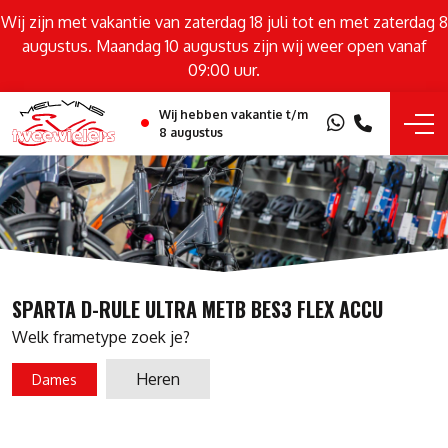
Wij zijn met vakantie van zaterdag 18 juli tot en met zaterdag 8
augustus. Maandag 10 augustus zijn wij weer open vanaf
09:00 uur.
Wij hebben vakantie t/m
8 augustus
SPARTA D-RULE ULTRA METB BES3 FLEX ACCU
Welk frametype zoek je?
Heren
Dames