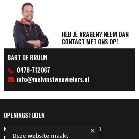
HEB JE VRAGEN? NEEM DAN
CONTACT MET ONS OP!
BART DE BRUIJN
0478-712067
info@melvinstweewielers.nl
OPENINGSTIJDEN
×
Maandag
09:00 - 12:00 / 13:00 - 18:00
Deze website maakt
Dinsdag
Gesloten