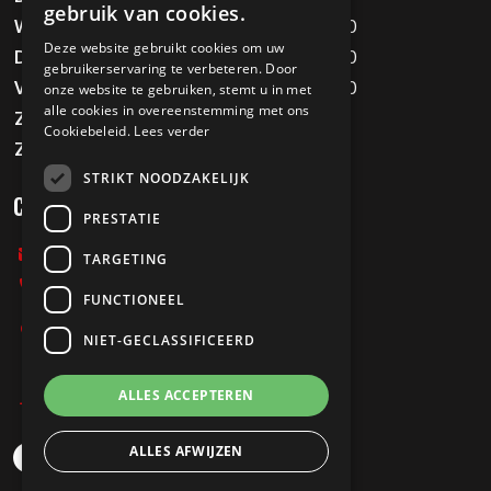
gebruik van cookies.
Woensdag
09:00 - 12:00 / 13:00 - 18:00
Deze website gebruikt cookies om uw
Donderdag
09:00 - 12:00 / 13:00 - 18:00
gebruikerservaring te verbeteren. Door
Vrijdag
09:00 - 12:00 / 13:00 - 18:00
onze website te gebruiken, stemt u in met
alle cookies in overeenstemming met ons
Zaterdag
09:00 - 16:00
Cookiebeleid.
Lees verder
Zondag
Gesloten
STRIKT NOODZAKELIJK
CONTACT
PRESTATIE
info@melvinstweewielers.nl
TARGETING
0478-712067
FUNCTIONEEL
Stationsweg 197
NIET-GECLASSIFICEERD
5807 AB Oostrum
ALLES ACCEPTEREN
Privacy Policy
ALLES AFWIJZEN