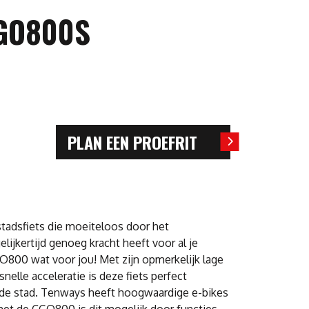
GO800S
PLAN EEN PROEFRIT
stadsfiets die moeiteloos door het
lijkertijd genoeg kracht heeft voor al je
O800 wat voor jou! Met zijn opmerkelijk lage
nelle acceleratie is deze fiets perfect
 de stad. Tenways heeft hoogwaardige e-bikes
 met de CGO800 is dit mogelijk door functies