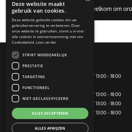
Deze website maakt
Je bent altijd welkom om o
gebruik van cookies.
Deze website gebruikt cookies om uw
gebruikerservaring te verbeteren. Door
onze website te gebruiken, stemt u in met
alle cookies in overeenstemming met ons
Cookiebeleid.
Lees verder
STRIKT NOODZAKELIJK
OPENINGSTIJDEN
PRESTATIE
Maandag
09:00 - 12:00 / 13:00 - 18:00
TARGETING
Dinsdag
Gesloten
FUNCTIONEEL
Woensdag
09:00 - 12:00 / 13:00 - 18:00
NIET-GECLASSIFICEERD
Donderdag
09:00 - 12:00 / 13:00 - 18:00
Vrijdag
09:00 - 12:00 / 13:00 - 18:00
ALLES ACCEPTEREN
Zaterdag
09:00 - 16:00
ALLES AFWIJZEN
Zondag
Gesloten