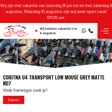
Wij zijn met vakantie van zaterdag 18 juli tot en met zaterdag 8
augustus. Maandag 10 augustus zijn wij weer open vanaf
09:00 uur.
Wij hebben vakantie t/m
8 augustus
CORITNA U4 TRANSPORT LOW MOUSE GREY MATTE
ND7
Welk frametype zoek je?
Dames