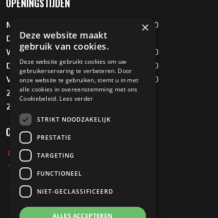
OPENINGSTIJDEN
×
Maandag
09:00 - 12:00 / 13:00 - 18:00
Deze website maakt
Dinsdag
Gesloten
gebruik van cookies.
Woensdag
09:00 - 12:00 / 13:00 - 18:00
Deze website gebruikt cookies om uw
Donderdag
09:00 - 12:00 / 13:00 - 18:00
gebruikerservaring te verbeteren. Door
Vrijdag
09:00 - 12:00 / 13:00 - 18:00
onze website te gebruiken, stemt u in met
alle cookies in overeenstemming met ons
Zaterdag
09:00 - 16:00
Cookiebeleid.
Lees verder
Zondag
Gesloten
STRIKT NOODZAKELIJK
CONTACT
PRESTATIE
info@melvinstweewielers.nl
TARGETING
0478-712067
FUNCTIONEEL
Stationsweg 197
NIET-GECLASSIFICEERD
5807 AB Oostrum
ALLES ACCEPTEREN