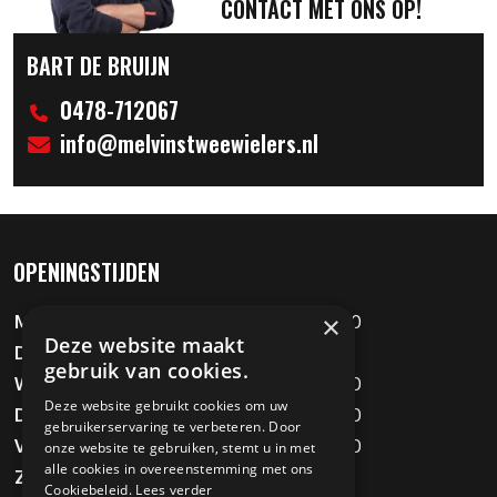
CONTACT MET ONS OP!
BART DE BRUIJN
0478-712067
info@melvinstweewielers.nl
OPENINGSTIJDEN
×
Maandag
09:00 - 12:00 / 13:00 - 18:00
Deze website maakt
Dinsdag
Gesloten
gebruik van cookies.
Woensdag
09:00 - 12:00 / 13:00 - 18:00
Deze website gebruikt cookies om uw
Donderdag
09:00 - 12:00 / 13:00 - 18:00
gebruikerservaring te verbeteren. Door
Vrijdag
09:00 - 12:00 / 13:00 - 18:00
onze website te gebruiken, stemt u in met
alle cookies in overeenstemming met ons
Zaterdag
09:00 - 16:00
Cookiebeleid.
Lees verder