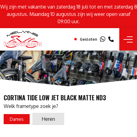
Wij zijn met vakantie van zaterdag 18 juli tot en met zaterdag 8
augustus. Maandag 10 augustus zijn wij weer open vanaf
09:00 uur.
Gesloten
CORTINA TIDE LOW JET BLACK MATTE ND3
Welk frametype zoek je?
Heren
Dames