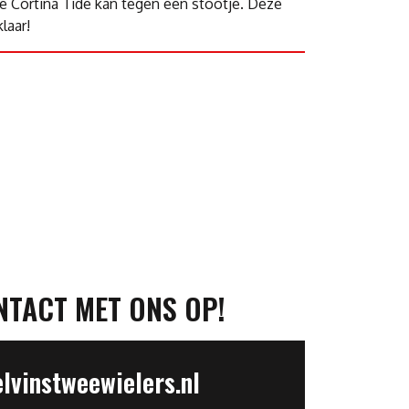
De Cortina Tide kan tegen een stootje. Deze
klaar!
NTACT MET ONS OP!
vinstweewielers.nl