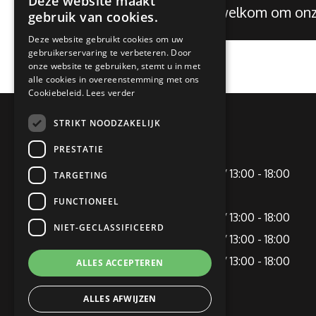
Deze website maakt
Je bent altijd welkom om o
gebruik van cookies.
Deze website gebruikt cookies om uw
gebruikerservaring te verbeteren. Door
onze website te gebruiken, stemt u in met
alle cookies in overeenstemming met ons
Cookiebeleid.
Lees verder
STRIKT NOODZAKELIJK
OPENINGSTIJDEN
PRESTATIE
Maandag
09:00 - 12:00 / 13:00 - 18:00
TARGETING
Dinsdag
Gesloten
FUNCTIONEEL
Woensdag
09:00 - 12:00 / 13:00 - 18:00
NIET-GECLASSIFICEERD
Donderdag
09:00 - 12:00 / 13:00 - 18:00
Vrijdag
09:00 - 12:00 / 13:00 - 18:00
ALLES ACCEPTEREN
Zaterdag
09:00 - 16:00
ALLES AFWIJZEN
Zondag
Gesloten