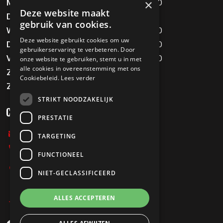
×
Maandag
09:00 - 12:00 / 13:00 - 18:00
Deze website maakt
Dinsdag
Gesloten
gebruik van cookies.
Woensdag
09:00 - 12:00 / 13:00 - 18:00
Deze website gebruikt cookies om uw
Donderdag
09:00 - 12:00 / 13:00 - 18:00
gebruikerservaring te verbeteren. Door
Vrijdag
09:00 - 12:00 / 13:00 - 18:00
onze website te gebruiken, stemt u in met
alle cookies in overeenstemming met ons
Zaterdag
09:00 - 16:00
Cookiebeleid.
Lees verder
Zondag
Gesloten
STRIKT NOODZAKELIJK
CONTACT
PRESTATIE
info@melvinstweewielers.nl
TARGETING
0478-712067
FUNCTIONEEL
Stationsweg 197
NIET-GECLASSIFICEERD
5807 AB Oostrum
ALLES ACCEPTEREN
Privacy Policy