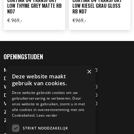
CORTINA U4 TRANSPORT
CORTINA U4 TRANSPORT
LOW THYME GREY MATTE RB
LOW KIESEL GRAU GLOSS
ND7
RB ND7
€ 969,-
€969,-
OPENINGSTIJDEN
×
Maandag
09:00 - 12:00 / 13:00 - 18:00
Deze website maakt
Dinsdag
Gesloten
gebruik van cookies.
Woensdag
09:00 - 12:00 / 13:00 - 18:00
Deze website gebruikt cookies om uw
Donderdag
09:00 - 12:00 / 13:00 - 18:00
gebruikerservaring te verbeteren. Door
Vrijdag
09:00 - 12:00 / 13:00 - 18:00
onze website te gebruiken, stemt u in met
alle cookies in overeenstemming met ons
Zaterdag
09:00 - 16:00
Cookiebeleid.
Lees verder
Zondag
Gesloten
STRIKT NOODZAKELIJK