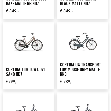
HAZE MATTE RB ND7
BLACK MATTE ND7
€ 849,-
€ 849,-
CORTINA U4 TRANSPORT
CORTINA TIDE LOW DOVI
LOW MOUSE GREY MATTE
SAND ND7
RN3
€799,-
€ 789,-